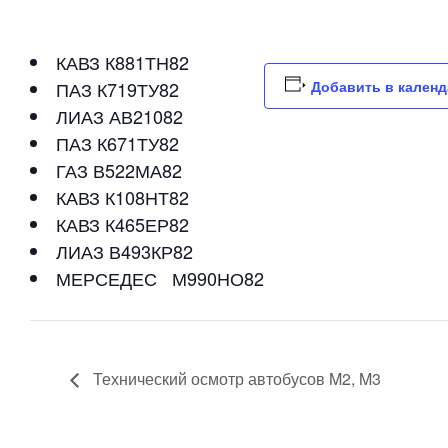
КАВЗ К881ТН82
ПАЗ К719ТУ82
Добавить в кален
ЛИАЗ АВ21082
ПАЗ К671ТУ82
ГАЗ В522МА82
КАВЗ К108НТ82
КАВЗ К465ЕР82
ЛИАЗ В493КР82
МЕРСЕДЕС М990НО82
Технический осмотр автобусов M2, M3