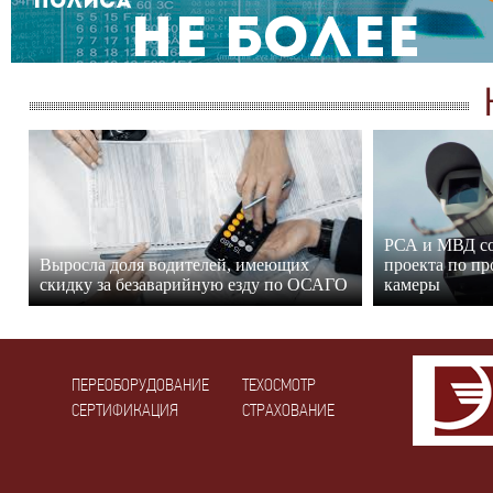
полиса
не более
РСА и МВД со
Выросла доля водителей, имеющих
проекта по п
скидку за безаварийную езду по ОСАГО
камеры
ПЕРЕОБОРУДОВАНИЕ
ТЕХОСМОТР
СЕРТИФИКАЦИЯ
СТРАХОВАНИЕ