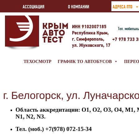
АССОЦИАЦИЯ
О КОМПАНИИ
АДРЕСА ПТО
Крым
ИНН 9102007185
Тел. мобильн
Авто
Республика Крым,
г. Симферополь,
Тест
+7 978 733 3
ул. Жуковского, 17
ТЕХОСМОТР
ГРАФИК ТО АВТОБУСОВ
ПЕРЕ
г. Белогорск, ул. Луначарско
Область аккредитации: О1, О2, О3, О4, М1, 
N1, N2, N3.
Тел. (моб.) +7(978) 072-15-34