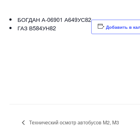
БОГДАН А-06901 А649УС82
ГАЗ В584УН82
Добавить в ка
Технический осмотр автобусов M2, M3