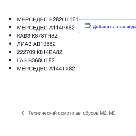
МЕРСЕДЕС Е282ОТ161
МЕРСЕДЕС А114РК82
Добавить в календ
КАВЗ К878ТН82
ЛИАЗ АВ19882
222709 К814ЕА82
ГАЗ В368ОТ82
МЕРСЕДЕС А144ТХ82
Технический осмотр автобусов M2, M3