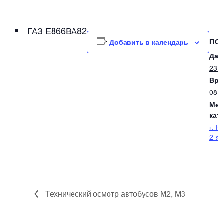
ГАЗ Е866ВА82
П
Добавить в календарь
Да
23
Вр
08
Ме
ка
г.
2-
Технический осмотр автобусов M2, M3