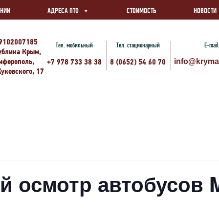
АНИИ
АДРЕСА ПТО
СТОИМОСТЬ
НОВОСТИ
9102007185
Тел. мобильный
Тел. стационарный
E-mail
ублика Крым,
имферополь,
+7 978 733 38 38
8 (0652) 54 60 70
info@kryma
Жуковского, 17
й осмотр автобусов 