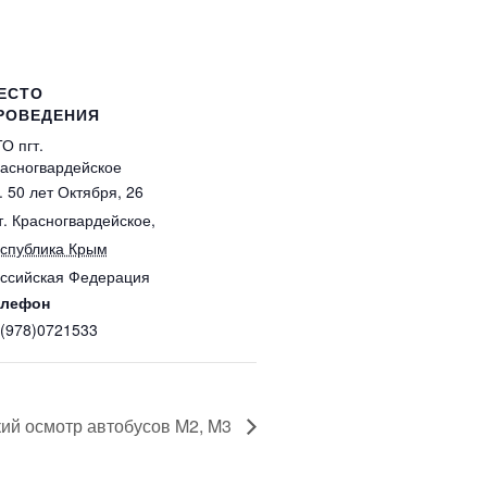
ЕСТО
РОВЕДЕНИЯ
О пгт.
асногвардейское
. 50 лет Октября, 26
т. Красногвардейское
,
спублика Крым
ссийская Федерация
елефон
(978)0721533
кий осмотр автобусов M2, M3