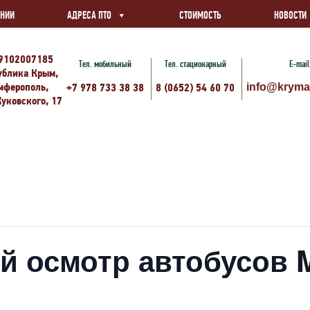
АНИИ
АДРЕСА ПТО
СТОИМОСТЬ
НОВОСТИ
9102007185
Тел. мобильный
Тел. стационарный
E-mail
ублика Крым,
имферополь,
+7 978 733 38 38
8 (0652) 54 60 70
info@kryma
Жуковского, 17
й осмотр автобусов 