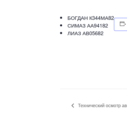
БОГДАН К344МА82
СИМАЗ АА94182
ЛИАЗ АВ05682
Технический осмотр ав