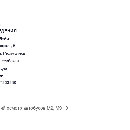
О
ЕДЕНИЯ
Дубки
ажная, 6
и
,
Республика
оссийская
ция
он
)7333880
кий осмотр автобусов M2, M3