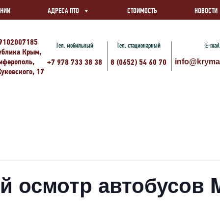
АНИИ
АДРЕСА ПТО
СТОИМОСТЬ
НОВОСТИ
9102007185
Тел. мобильный
Тел. стационарный
E-mail
ублика Крым,
имферополь,
+7 978 733 38 38
8 (0652) 54 60 70
info@kryma
Жуковского, 17
й осмотр автобусов 