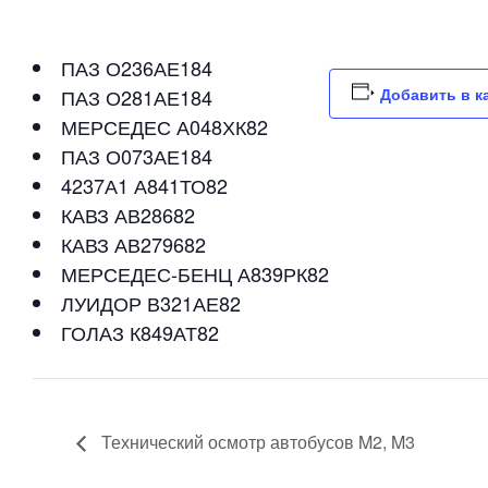
ПАЗ О236АЕ184
ПАЗ О281АЕ184
Добавить в к
МЕРСЕДЕС А048ХК82
ПАЗ О073АЕ184
4237А1 А841ТО82
КАВЗ АВ28682
КАВЗ АВ279682
МЕРСЕДЕС-БЕНЦ А839РК82
ЛУИДОР В321АЕ82
ГОЛАЗ К849АТ82
Технический осмотр автобусов M2, M3