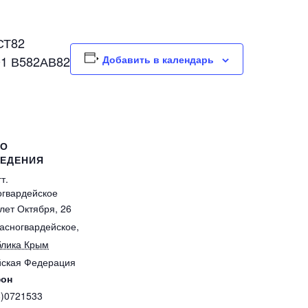
СТ82
1 В582АВ82
Добавить в календарь
ТО
ЕДЕНИЯ
т.
огвардейское
 лет Октября, 26
расногвардейское
,
блика Крым
йская Федерация
фон
8)0721533