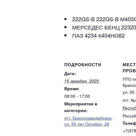
222GS-B 222GS-B М403
МЕРСЕДЕС БЕНЦ 22320
ПАЗ 4234 К404НО82
ПОДРОБНОСТИ
МЕС
ПРОВ
Дата:
ПТО пг
15 декабря, 2025
Красн
Время:
ул. 50
08:00 - 17:00
пгт. К
Мероприятие в
Респу
категории:
Росси
пгт. Красногвардейское,
Теле
ул. 50 лет Октября, 26
+7(97