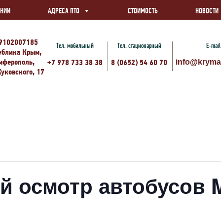
АНИИ
АДРЕСА ПТО
СТОИМОСТЬ
НОВОСТИ
9102007185
Тел. мобильный
Тел. стационарный
E-mail
ублика Крым,
имферополь,
+7 978 733 38 38
8 (0652) 54 60 70
info@kryma
Жуковского, 17
й осмотр автобусов 