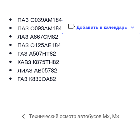
ПАЗ О039АМ184
ПАЗ О093АМ184
Добавить в календарь
ЛАЗ А667СМ82
ПАЗ О125АЕ184
ГАЗ А507НТ82
КАВЗ К875ТН82
ЛИАЗ АВ05782
ГАЗ К839ОА82
Технический осмотр автобусов M2, M3