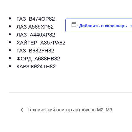
ГАЗ В474ОР82
ЛАЗ А569ХР82
Добавить в календарь
ЛАЗ А440ХР82
ХАЙГЕР А357РА82
ГАЗ В682УН82
ФОРД А688НВ82
КАВЗ К924ТН82
Технический осмотр автобусов M2, M3